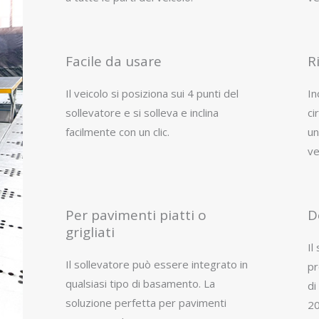
Facile da usare
R
Il veicolo si posiziona sui 4 punti del
In
sollevatore e si solleva e inclina
ci
facilmente con un clic.
un
ve
Per pavimenti piatti o
D
grigliati
Il
Il sollevatore può essere integrato in
pr
qualsiasi tipo di basamento. La
di
soluzione perfetta per pavimenti
20